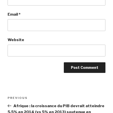
Email
*
Website
Post
PREVIOUS
Previous
navigation
Post
Afrique : la croissance du PIB devrait atteindre
5.5% en 2014 (vs 5% en 2013) soutenue en