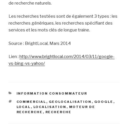
de recherche naturels.
Les recherches testées sont de également 3 types : les
recherches génériques, les recherches spécifiant des
services et les mots clés de longue traine.
Source : BrightLocal, Mars 2014
Lien :
http://www.brightlocal.com/2014/03/11/google-
vs-bing-vs-yahoo/
CATEGORIES
INFORMATION CONSOMMATEUR
TAGS
COMMERCIAL
,
GEOLOCALISATION
,
GOOGLE
,
LOCAL
,
LOCALISATION
,
MOTEUR DE
RECHERCHE
,
RECHERCHE