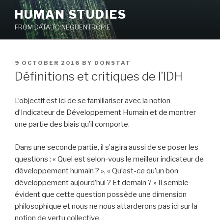
Skip
HUMAN STUDIES
to
FROM DATA TO NEGUENTROPIE
content
POSTED
9 OCTOBER 2016
BY
DONSTAT
ON
Définitions et critiques de l’IDH
L’objectif est ici de se familiariser avec la notion
d’Indicateur de Développement Humain et de montrer
une partie des biais qu’il comporte.
Dans une seconde partie, il s’agira aussi de se poser les
questions : « Quel est selon-vous le meilleur indicateur de
développement humain ? », « Qu’est-ce qu’un bon
développement aujourd’hui ? Et demain ? » Il semble
évident que cette question possède une dimension
philosophique et nous ne nous attarderons pas ici sur la
notion de vertu collective.