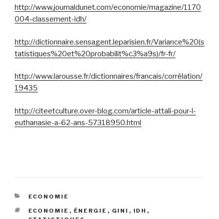
http://www.journaldunet.com/economie/magazine/1170
004-classement-idh/
http://dictionnaire.sensagent.leparisien.fr/Variance%20(s
tatistiques%20et%20probabilit%c3%a9s)/fr-fr/
http://www.larousse.fr/dictionnaires/francais/corrélation/
19435
http://citeetculture.over-blog.com/article-attali-pour-l-
euthanasie-a-62-ans-57318950.html
CATEGORIES
ECONOMIE
TAGS
ECONOMIE
,
ÉNERGIE
,
GINI
,
IDH
,