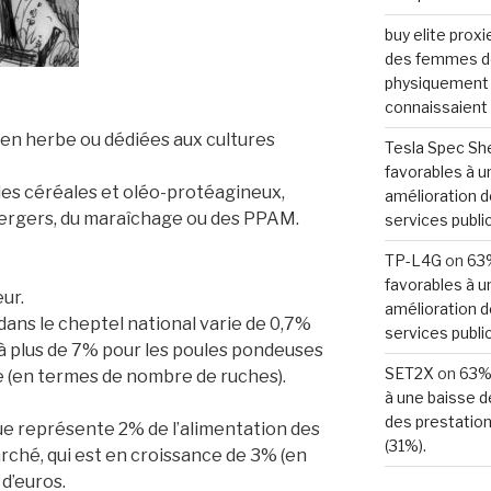
buy elite proxi
des femmes de
physiquement d
connaissaient 
s en herbe ou dédiées aux cultures
Tesla Spec Sh
favorables à u
c des céréales et oléo-protéagineux,
amélioration d
 vergers, du maraîchage ou des PPAM.
services public
TP-L4G
on
63%
favorables à u
eur.
amélioration d
dans le cheptel national varie de 0,7%
services public
 à plus de 7% pour les poules pondeuses
SET2X
on
63% 
re (en termes de nombre de ruches).
à une baisse d
des prestation
que représente 2% de l’alimentation des
(31%).
rché, qui est en croissance de 3% (en
 d’euros.