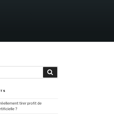
Search
STS
éellement tirer profit de
tificielle ?