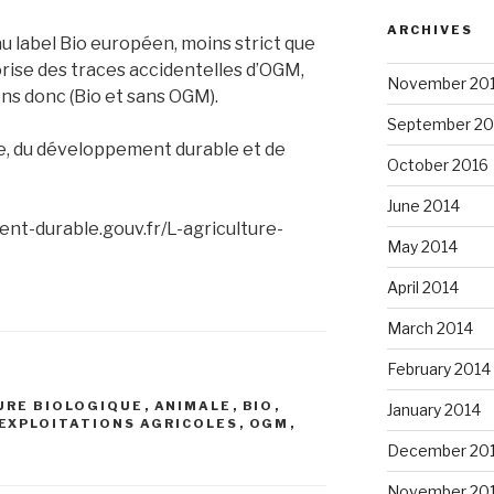
ARCHIVES
u label Bio européen, moins strict que
torise des traces accidentelles d’OGM,
November 20
ns donc (Bio et sans OGM).
September 20
ie, du développement durable et de
October 2016
June 2014
nt-durable.gouv.fr/L-agriculture-
May 2014
April 2014
March 2014
February 2014
URE BIOLOGIQUE
,
ANIMALE
,
BIO
,
January 2014
EXPLOITATIONS AGRICOLES
,
OGM
,
December 20
November 20