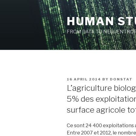
Skip
to
HUMAN ST
content
FROM DATA TO NEGUENTROP
POSTED
16 APRIL 2014
BY
DONSTAT
ON
L’agriculture biol
5% des exploitation
surface agricole tot
Ce sont 24 400 exploitations a
Entre 2007 et 2012, le nombre 