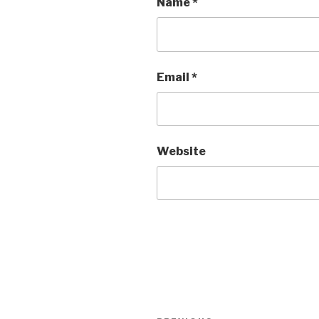
Name
*
Email
*
Website
Post