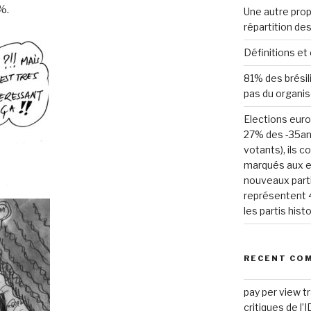
%.
Une autre propos
répartition de
Définitions et 
81% des brésili
pas du organi
Elections euro
27% des -35an
votants), ils c
marqués aux e
nouveaux parti
représentent 4
les partis hist
RECENT CO
pay per view t
critiques de l’