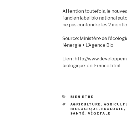
Attention toutefois, le nouvea
l’ancien label bio national au
ne pas confondre les 2 mentio
Source: Ministère de l’écolog
l’énergie + L’Agence Bio
Lien : http://www.developpeme
biologique-en-France.html
CATEGORIES
BIEN ETRE
TAGS
AGRICULTURE
,
AGRICULT
BIOLOGIQUE
,
ECOLOGIE
,
SANTÉ
,
VÉGÉTALE