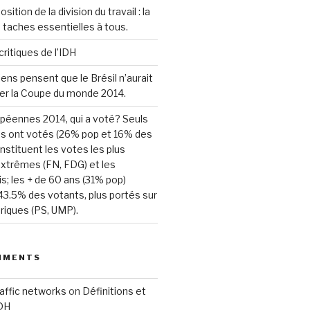
ition de la division du travail : la
s taches essentielles à tous.
critiques de l’IDH
ens pensent que le Brésil n’aurait
ser la Coupe du monde 2014.
péennes 2014, qui a voté? Seuls
s ont votés (26% pop et 16% des
onstituent les votes les plus
xtrêmes (FN, FDG) et les
s; les + de 60 ans (31% pop)
3.5% des votants, plus portés sur
oriques (PS, UMP).
MMENTS
raffic networks
on
Définitions et
IDH