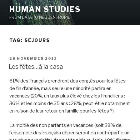
Skip
HUMAN STUDIES
to
FROM DATA TO NEGUENTROPIE
content
TAG: SEJOURS
POSTED
28 NOVEMBER 2013
ON
Les fêtes…à la casa
61% des Français prendront des congés pour les fêtes
de fin d’année, mais seule une minorité partira en
vacances (20%, un taux plus élevé chez les Franciliens :
36% et les moins de 35 ans : 28%, peut-être notamment
en raison de leur retour en famille pour les fêtes ?).
La moitié des non partants en vacances (soit 38% de
l’ensemble des Français) dépenseront en contrepartie un