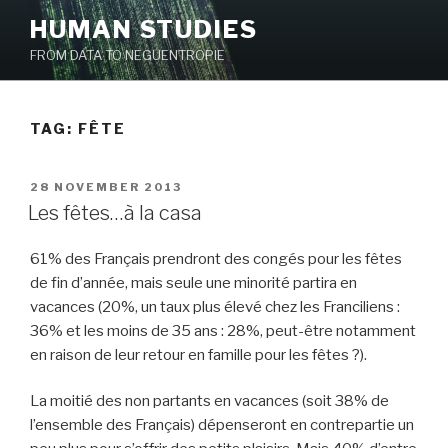
Skip
HUMAN STUDIES
to
FROM DATA TO NEGUENTROPIE
content
TAG: FÊTE
POSTED
28 NOVEMBER 2013
ON
Les fêtes…à la casa
61% des Français prendront des congés pour les fêtes
de fin d’année, mais seule une minorité partira en
vacances (20%, un taux plus élevé chez les Franciliens :
36% et les moins de 35 ans : 28%, peut-être notamment
en raison de leur retour en famille pour les fêtes ?).
La moitié des non partants en vacances (soit 38% de
l’ensemble des Français) dépenseront en contrepartie un