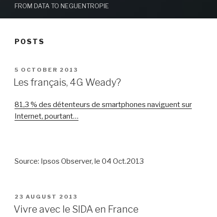
FROM DATA TO NEGUENTROPIE
POSTS
POSTED
5 OCTOBER 2013
ON
Les français, 4G Weady?
81,3 % des détenteurs de smartphones naviguent sur
Internet, pourtant…
Source: Ipsos Observer, le 04 Oct.2013
POSTED
23 AUGUST 2013
ON
Vivre avec le SIDA en France