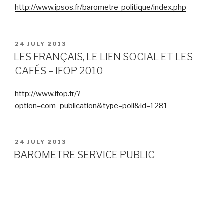
http://www.ipsos.fr/barometre-politique/index.php
POSTED
24 JULY 2013
ON
LES FRANÇAIS, LE LIEN SOCIAL ET LES
CAFÉS – IFOP 2010
http://www.ifop.fr/?
option=com_publication&type=poll&id=1281
POSTED
24 JULY 2013
ON
BAROMETRE SERVICE PUBLIC
BAROMETRE SERVICE PUBLIC – BVA Juin 2013